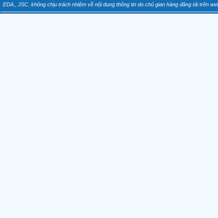
EDA., JSC. không chịu trách nhiệm về nội dung thông tin do chủ gian hàng đăng tải trên web