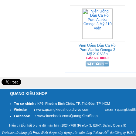
Viên Uống Dầu Cá Hồi
Pure Alaska Omega 3
Mỹ 210 Viên
Giá: 650 000 đ
QUANG KIỀU SHOP
Trụ sở chính :
KP6, Phường Bình Chiểu, TP. Thủ Đức, TP. HCM
www.quangkieushop.divivu.com
Website :
|
quangkieu8
Email :
www.facebook.com/QuangKieuShop
Facebook :
Hiển thị tốt nhất ở chế độ màn hình 1024x768 (Firefox 3, IE6-7, Safari, Opera 9)
©
FreeWeb
Talaweb
EDA.
Website sử dụng gói
được xây dựng trên nền tảng
do Công ty