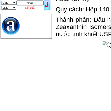
INR
0
340.14
Quy cách: Hộp 140 
KRW
18.01
21.12
Kết quả
KWD
0
79758.97
MYR
0
5808.39
Thành phần: Dầu h
NOK
0
2658.47
Zeaxanthin Isomers,
RMB
3272
1
nước tinh khiết USP
RUB
0
418.79
SAR
0
6457
SEK
0
2503.05