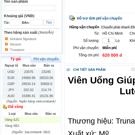
Tên sản phẩm
Khoảng giá (VNĐ)
Hỗ trợ tính phí vận chuyển
Từ:
Đến:
Hãng vận chuyển
Theo hãng sản xuất
(Xem/Ẩn)
Từ:
Hồ Chí Minh
Ch
Kirkland Signature
Số lượng:
Lọ
Khố
Nexium
Phí vận chuyển:
Miễn phí
Trunature
620 000 đ
Tổng chi phí:
Tỷ giá
Phí vận chuyển
Ngoại tệ
Mua vào
Bán ra
CHI TIẾT SẢN PHẨM
USD
23075
23245
Viên Uống Giú
EUR
24960.98
26533.06
GBP
29534.14
30656.9
Lut
JPY
202.02
214.74
AUD
15386.41
16131.86
(Nguồn: Ngân hàng vietcombank)
HKD
2906.04
3028.6
Giá vàng
SGD
16755.29
17427.08
Loại
Mua vào
Bán ra
THB
666.2
786.99
Thương hiệu: Truna
Vàng SJC
CAD
17223.74
18058.21
Vàng SBJ
CHF
23161.62
24283.77
Xuất xứ: Mỹ
DKK
(Nguồn: Sacombank-SBJ)
0
3531.88