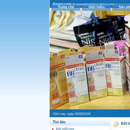
Divivu.com
quangkieushop.divivu.com
Trang chủ
Giới thiệu
Sản p
Hôm nay, ngày 06/08/2026
Tin tức
BÀI 
Bài viết hay