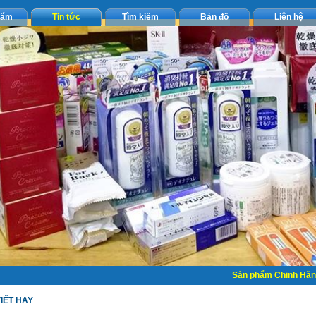
hẩm
Tin tức
Tìm kiếm
Bản đồ
Liên hệ
Sản phẩm Chinh Hãng -
VIẾT HAY