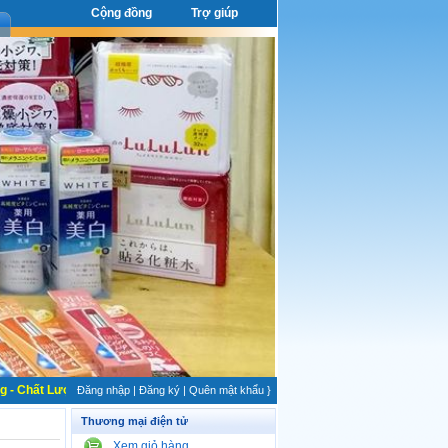
Cộng đồng
Trợ giúp
 Chất Lượng, Dịch vụ Uy Tín - Chuyên nghiệp
Đăng nhập
|
Đăng ký
|
Quên mật khẩu
}
Thương mại điện tử
Xem giỏ hàng